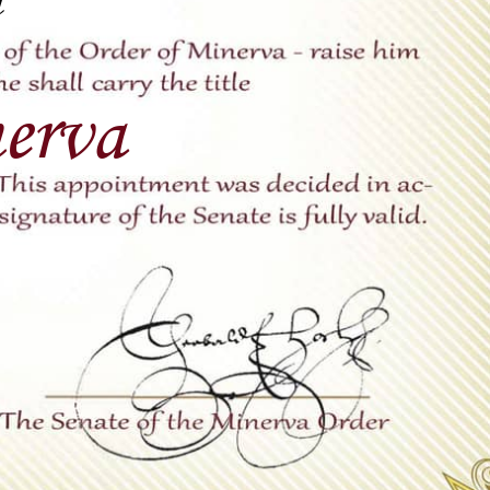
n
erva