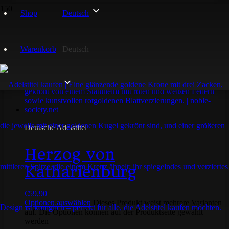
Shop
Deutsch
Katharienburg
Warenkorb
Deutsch
Einzelnes Ergebnis wird angezeigt
Deutsche Adelstitel
Herzog von
Katharienburg
€
59,90
Optionen auswählen
Dieses Produkt weist mehrere Varianten
auf. Die Optionen können auf der Produktseite gewählt
werden