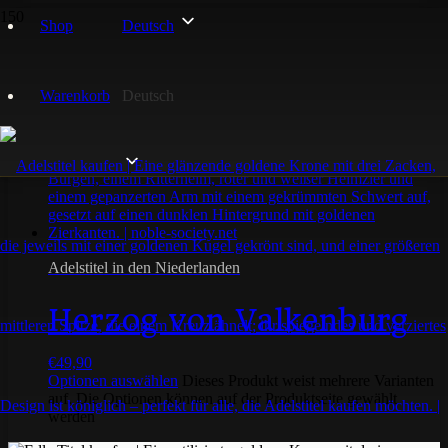
Shop
Deutsch
Meran
Warenkorb
Deutsch
Einzelnes Ergebnis wird angezeigt
Adelstitel in den Niederlanden
Herzog von Valkenburg
€
49,90
Optionen auswählen
Dieses Produkt weist mehrere Varianten
auf. Die Optionen können auf der Produktseite gewählt
werden