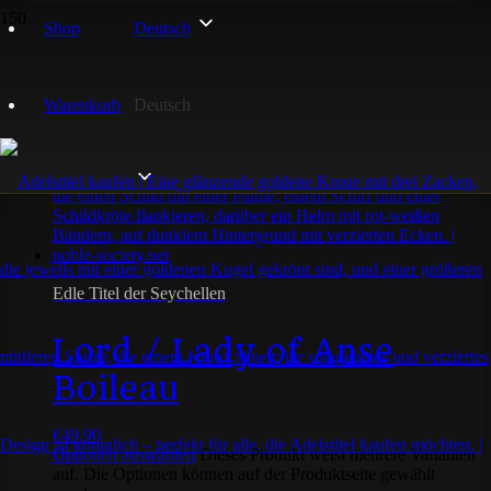
Shop
Deutsch
Seychellen
Warenkorb
Deutsch
Einzelnes Ergebnis wird angezeigt
Edle Titel der Seychellen
Lord / Lady of Anse
Boileau
€
49,90
Optionen auswählen
Dieses Produkt weist mehrere Varianten
auf. Die Optionen können auf der Produktseite gewählt