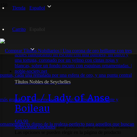
Tienda
Español
anse bioleau
Carrito
Español
Mostrando el único resultado
Títulos Nobles de Seychelles
Lord / Lady of Anse
Boileau
€
49,90
Seleccionar opciones
Este producto tiene múltiples variantes.
Las opciones se pueden elegir en la página de producto