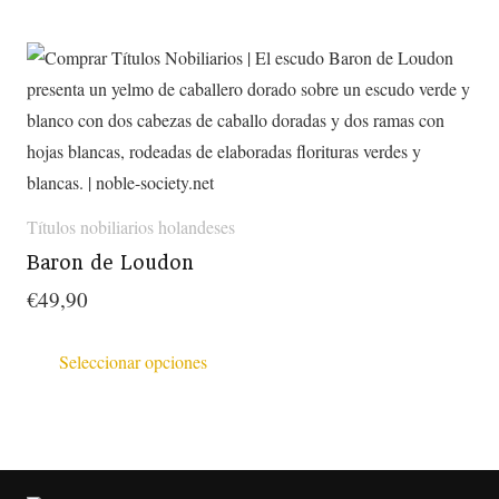
tiene
múltiples
variantes.
Las
opciones
se
pueden
Títulos nobiliarios holandeses
elegir
en
Baron de Loudon
la
€
49,90
página
Este
de
Seleccionar opciones
producto
producto
tiene
múltiples
variantes.
Las