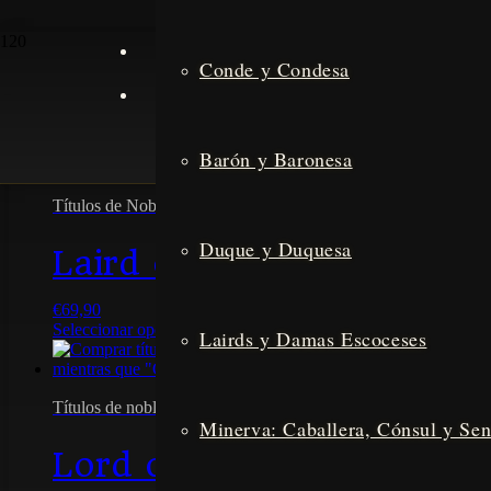
Título
Tienda
Español
Conde y Condesa
Carrito
Español
Mostrando los 2 resultados
Ordenado por popularidad
Barón y Baronesa
Títulos de Nobleza Escoceses
Duque y Duquesa
Laird of Glencairn
€
69,90
Seleccionar opciones
Este producto tiene múltiples variantes. 
Lairds y Damas Escoceses
Títulos de nobleza irlandeses
Minerva: Caballera, Cónsul y Se
Lord of Roscommon