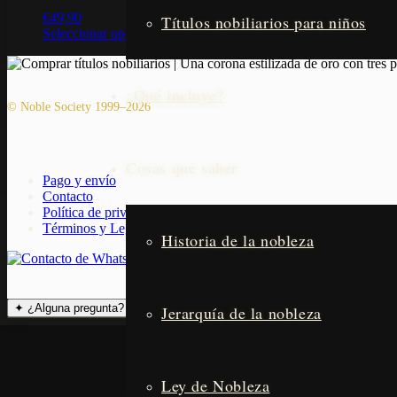
€
49,90
Títulos nobiliarios para niños
Seleccionar opciones
Este producto tiene múltiples variantes. 
¿Qué incluye?
© Noble Society 1999–2026
Cosas que saber
Pago y envío
Contacto
Política de privacidad
Términos y Legal
Historia de la nobleza
✦
¿Alguna pregunta?
Jerarquía de la nobleza
Ley de Nobleza