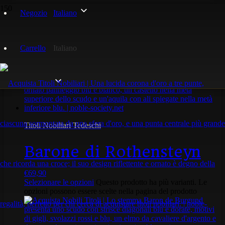
Negozio
Italiano
Barone
Carrello
Italiano
Visualizzazione di 2 risultati
Popolarità
Titoli Nobiliari Tedeschi
Barone di Rothensteyn
€
69,90
Selezionare le opzioni
Questo prodotto ha più varianti. Le
opzioni possono essere scelte nella pagina del prodotto