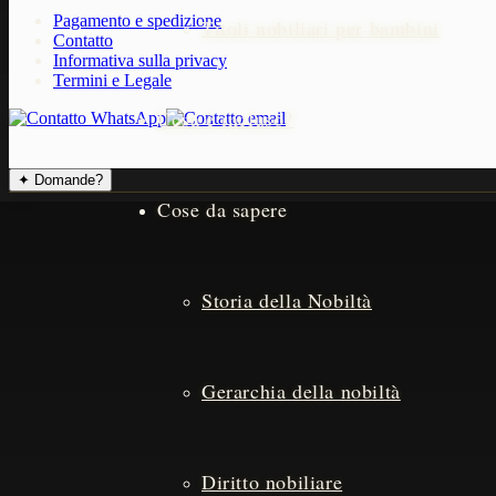
Pagamento e spedizione
Titoli nobiliari per bambini
Contatto
Informativa sulla privacy
Termini e Legale
Cosa è incluso?
✦
Domande?
Cose da sapere
Storia della Nobiltà
Gerarchia della nobiltà
Diritto nobiliare