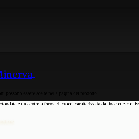
Minerva,
ni possono essere scelte nella pagina del prodotto
natore