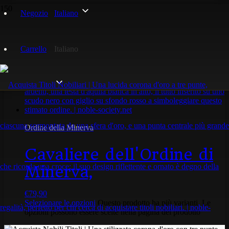
Negozio
Italiano
Signora
Carrello
Italiano
Visualizzazione del risultato
Ordine della Minerva
Cavaliere dell'Ordine di
Minerva,
€
79,90
Selezionare le opzioni
Questo prodotto ha più varianti. Le
opzioni possono essere scelte nella pagina del prodotto