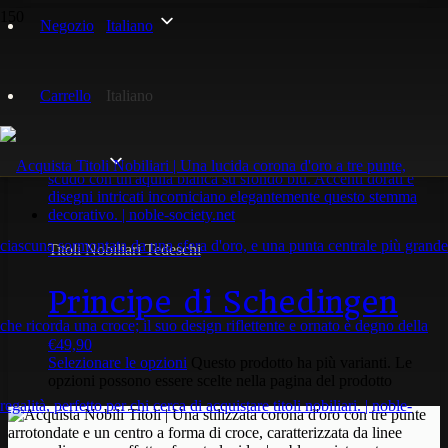
Negozio
Italiano
Principe
Carrello
Italiano
Visualizzazione del risultato
Titoli Nobiliari Tedeschi
Principe di Schedingen
€
49,90
Selezionare le opzioni
Questo prodotto ha più varianti. Le
opzioni possono essere scelte nella pagina del prodotto