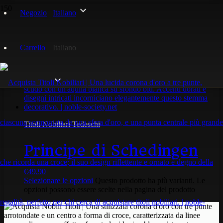
Negozio
Italiano
Principessa
Carrello
Italiano
Visualizzazione del risultato
Titoli Nobiliari Tedeschi
Principe di Schedingen
€
49,90
Selezionare le opzioni
Questo prodotto ha più varianti. Le
opzioni possono essere scelte nella pagina del prodotto