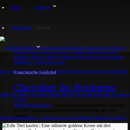
Shop
Deutsch
boulogne
Warenkorb
Deutsch
Einzelnes Ergebnis wird angezeigt
Französische Adelstitel
Chevalier de Boulogne
€
59,90
Optionen auswählen
Dieses Produkt weist mehrere Varianten
auf. Die Optionen können auf der Produktseite gewählt
werden