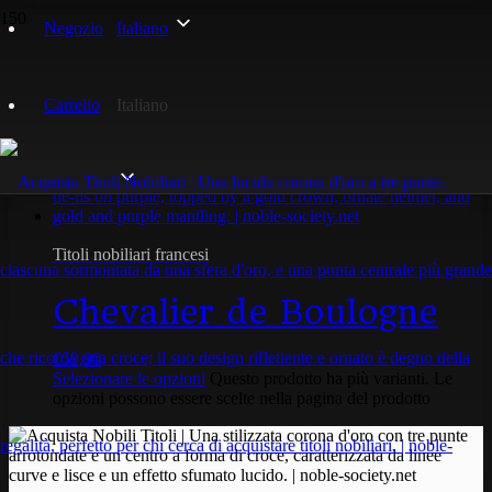
Negozio
Italiano
boulogne
Carrello
Italiano
Visualizzazione del risultato
Titoli nobiliari francesi
Chevalier de Boulogne
€
59,90
Selezionare le opzioni
Questo prodotto ha più varianti. Le
opzioni possono essere scelte nella pagina del prodotto