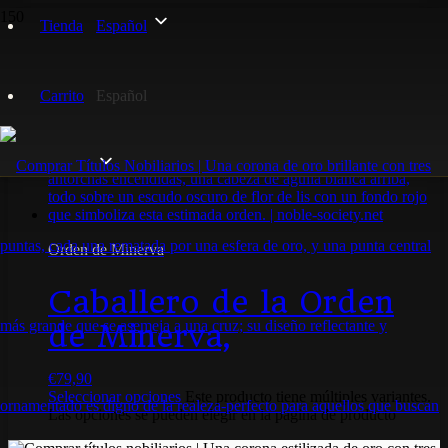
Tienda
Español
Dame Titel
Carrito
Español
Mostrando el único resultado
Orden de Minerva
Caballero de la Orden
de Minerva,
€
79,90
Seleccionar opciones
Este producto tiene múltiples variantes.
Las opciones se pueden elegir en la página de producto