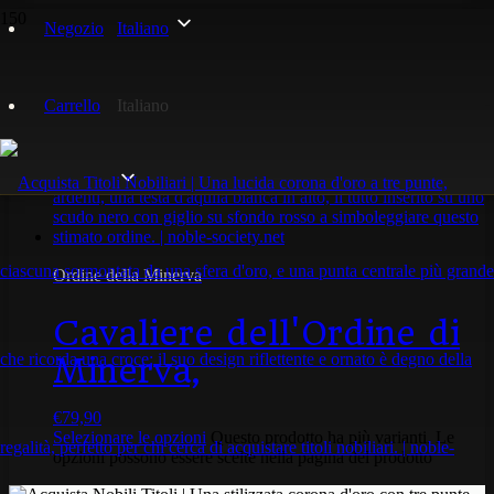
Negozio
Italiano
Dame Titel
Carrello
Italiano
Visualizzazione del risultato
Ordine della Minerva
Cavaliere dell'Ordine di
Minerva,
€
79,90
Selezionare le opzioni
Questo prodotto ha più varianti. Le
opzioni possono essere scelte nella pagina del prodotto