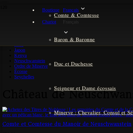
Tous les titres de noblesse
Boutique
Français
Chine
Comte & Comtesse
Pays-Bas
Chariot
Français
Égypte
France
Allemagne
Baron & Baronne
Irlande
Italie
Japon
Kenya
Neuschwanstein
Duc et Duchesse
Ordre de Minerve
Écosse
Seychelles
Seigneur et Dame écossais
Château de Neuschwan
Minerve : Chevalier, Consul et S
Comte et Comtesse du Manoir de Neuschwanstein