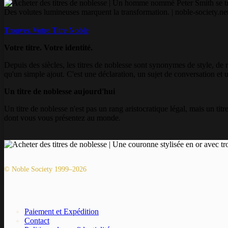
Trouvez Votre Titre Noble
Votre titre. Votre identité.
Depuis des siècles, les titres de noblesse sont synonymes de style, de ra
qu'un simple ajout. C'est une déclaration, un sujet de conversation et 
Un titre de noblesse aujourd'hui
Un titre de noblesse n'est pas un rang aristocratique légal, mais un tit
dont vous vous présentez au monde.
© Noble Society 1999–2026
Paiement et Expédition
Contact