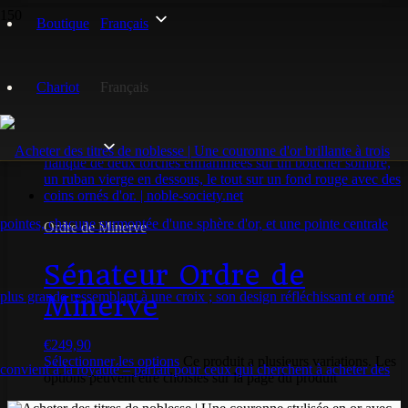
Boutique
Français
sénateur
Chariot
Français
Voici le seul résultat
Ordre de Minerve
Sénateur Ordre de
Minerve
€
249,90
Sélectionner les options
Ce produit a plusieurs variations. Les
options peuvent être choisies sur la page du produit